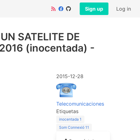
Sign up
Log in
UN SATELITE DE
016 (inocentada) -
2015-12-28
Telecomunicaciones
Etiquetas
inocentada
1
Som Connexió
11