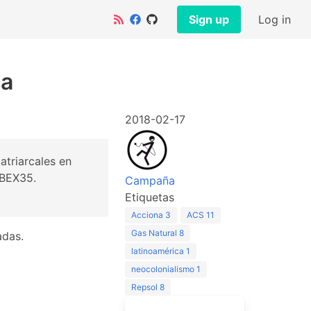
Sign up
Log in
ca
2018-02-17
atriarcales en
IBEX35.
Campaña
Etiquetas
Acciona
3
ACS
11
Gas Natural
8
adas.
latinoamérica
1
neocolonialismo
1
Repsol
8