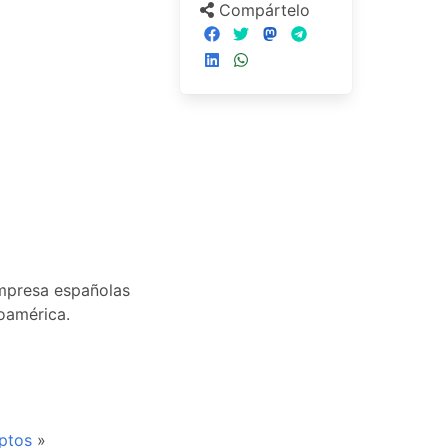
Compártelo
empresa españolas
oamérica.
uptos
»