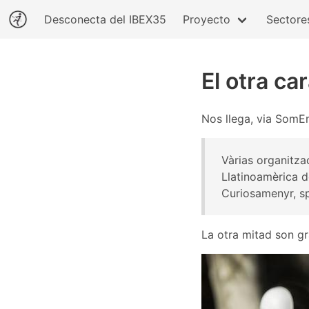
Desconecta del IBEX35
Proyecto
Sectore
El otra ca
Nos llega, via SomEn
Vàrias organitzac
Llatinoamèrica d
Curiosamenyr, s
La otra mitad son gr