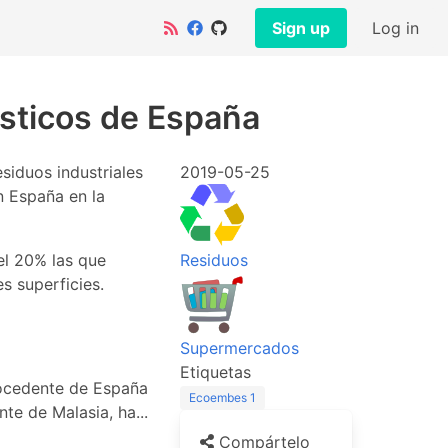
Sign up
Log in
lásticos de España
siduos industriales
2019-05-25
 España en la
el 20% las que
Residuos
s superficies.
Supermercados
Etiquetas
procedente de España
Ecoembes
1
e de Malasia, ha...
Compártelo